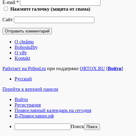
E-mail
*
Нажмите галочку (защита от спама)
Сайт
O chrámu
Bohoslužby
O víře
Kontakt
Работает на Prihod.ru
при поддержке
ORTOX.RU
[
Войти
]
Русский
Перейти к верхней панели
Войти
Регистрация
Православный календарь на сегодня
В-Православии.рф
Поиск