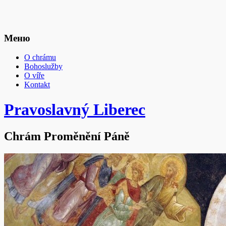
Меню
O chrámu
Bohoslužby
O víře
Kontakt
Pravoslavný Liberec
Chrám Proměnění Páně