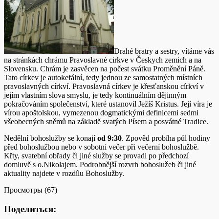
Drahé bratry a sestry, vítáme vás
na stránkách chrámu Pravoslavné cirkve v Českych zemich a na
Slovensku. Chrám je zasvěcen na počest svátku Proměnění Páně.
Tato církev je autokefální, tedy jednou ze samostatných místních
pravoslavných církví. Pravoslavná církev je křesťanskou církví v
jejím vlastním slova smyslu, je tedy kontinuálním dějinným
pokračováním společenství, které ustanovil Ježíš Kristus. Její víra je
vírou apoštolskou, vymezenou dogmatickými definicemi sedmi
všeobecných sněmů na základě svatých Písem a posvátné Tradice.
Nedělní bohoslužby se konají
od 9:30
. Zpověd probíha půl hodiny
před bohoslužbou nebo v sobotní večer při večerní bohoslužbě.
Křty, svatební obřady či jiné služby se provadi po předchozí
domluvě s o.Nikolajem. Podrobnější rozvrh bohoslužeb či jiné
aktuality najdete v rozdílu Bohoslužby.
Просмотры (67)
Поделиться: