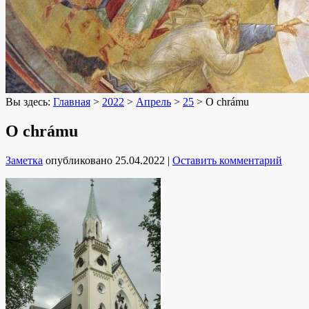
Вы здесь:
Главная
>
2022
>
Апрель
>
25
>
O chrámu
O chrámu
Заметка
опубликовано
25.04.2022
|
Оставить комментарий